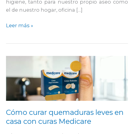
higiene, tanto para nuestro propio aseo como
el de nuestro hogar, oficina […]
Leer más »
Cómo
curar
quemaduras
leves
en
casa
con
Cómo curar quemaduras leves en
curas
casa con curas Medicare
Medicare