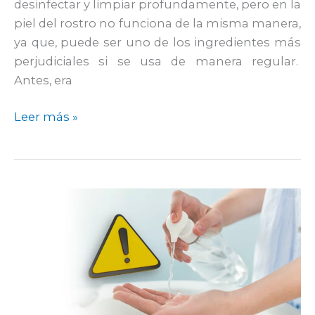
desinfectar y limpiar profundamente, pero en la
piel del rostro no funciona de la misma manera,
ya que, puede ser uno de los ingredientes más
perjudiciales si se usa de manera regular.
Antes, era
Leer más »
Efectos
negativos
del
uso
excesivo
de
gel