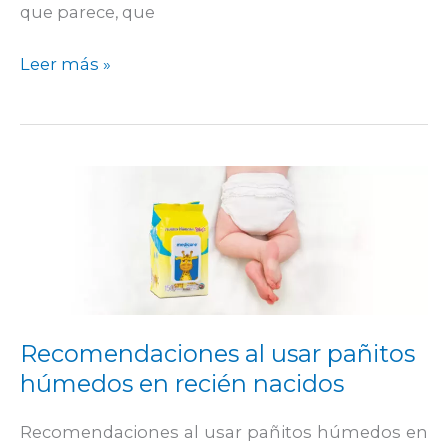
que parece, que
Leer más »
Recomendaciones
al
usar
pañitos
húmedos
en
recién
Recomendaciones al usar pañitos
nacidos
húmedos en recién nacidos
Recomendaciones al usar pañitos húmedos en