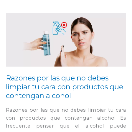
Razones
por
las
que
no
debes
limpiar
tu
Razones por las que no debes
cara
limpiar tu cara con productos que
con
contengan alcohol
productos
que
Razones por las que no debes limpiar tu cara
contengan
con productos que contengan alcohol Es
alcohol
frecuente pensar que el alcohol puede