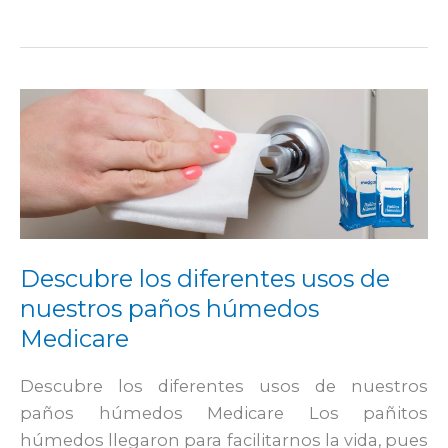
Descubre
los
diferentes
usos
de
nuestros
paños
Descubre los diferentes usos de
húmedos
nuestros paños húmedos
Medicare
Medicare
Descubre los diferentes usos de nuestros
paños húmedos Medicare Los pañitos
húmedos llegaron para facilitarnos la vida, pues