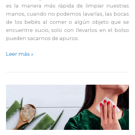
es la manera más rápida de limpiar nuestras
manos, cuando no podemos lavarlas, las bocas
de los bebés al comer o algún objeto que se
encuentre sucio, solo con llevarlos en el bolso
pueden sacarnos de apuros.
Leer más »
Tips
para
cuidar
tu
piel
con