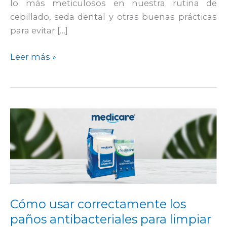
lo más meticulosos en nuestra rutina de
cepillado, seda dental y otras buenas prácticas
para evitar […]
Leer más »
Cómo
usar
correctamente
los
paños
antibacteriales
para
Cómo usar correctamente los
limpiar
paños antibacteriales para limpiar
superficies