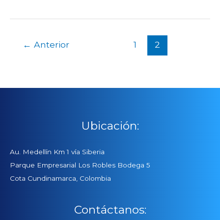
←
Anterior
1
2
Ubicación:
Au. Medellín Km 1 vía Siberia
Parque Empresarial Los Robles Bodega 5
Cota Cundinamarca, Colombia
Contáctanos: