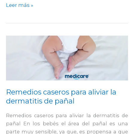
Leer más »
Remedios
caseros
para
aliviar
la
dermatitis
de
Remedios caseros para aliviar la
pañal
dermatitis de pañal
Remedios caseros para aliviar la dermatitis de
pañal En los bebés el área del pañal es una
parte muy sensible, ya que, es propensa a que