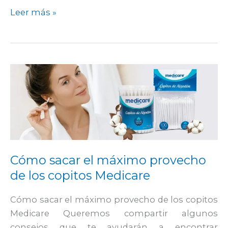
Leer más »
Cómo
sacar
el
máximo
provecho
de
los
Cómo sacar el máximo provecho
copitos
de los copitos Medicare
Medicare
Cómo sacar el máximo provecho de los copitos
Medicare Queremos compartir algunos
consejos que te ayudarán a encontrar