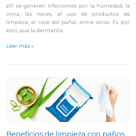
allí se generen infecciones por la humedad, la
orina, las heces, el uso de productos de
limpieza, el roce del pañal, entre otros. Es por
esto, que la dermatitis
Leer más »
Beneficios
de
limpieza
con
paños
húmedos
Beneficios de limpieza con paños