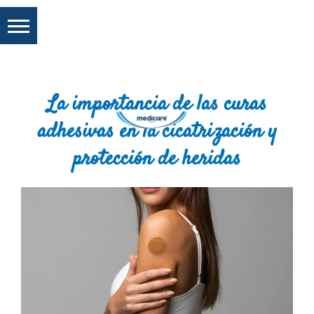
La importancia de las curas
adhesivas en la cicatrización y
protección de heridas